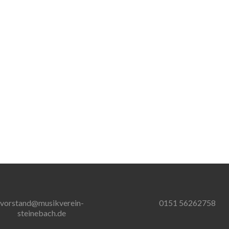
vorstand@musikverein-
0151 56262758
steinebach.de