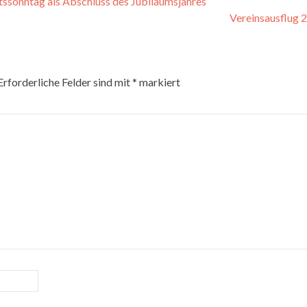
ssonntag als Abschluss des Jubiläumsjahres
Vereinsausflug 
rforderliche Felder sind mit
*
markiert