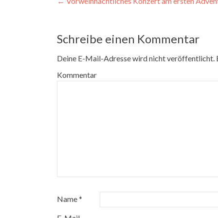
Beitragsnavigation
←
Vorweihnachtliches Konzert am ersten Advent
Schreibe einen Kommentar
Deine E-Mail-Adresse wird nicht veröffentlicht.
E
Kommentar
Name
*
E-Mail-