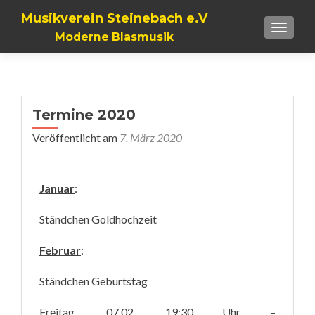
Musikverein Steinebach e.V
TOGGLE
Moderne Blasmusik
Termine 2020
Veröffentlicht am
7. März 2020
Januar
:
Ständchen Goldhochzeit
Februar
:
Ständchen Geburtstag
Freitag, 07.02. 19:30 Uhr –