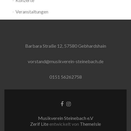
Konzerte
Veranstaltungen
Barbara Straße 12, 57580 Gebhardshain
vorstand@musikverein-steinebach.de
0151 56262758
Facebook-
Instagram
Link
Link
Musikverein Steinebach e.V
Zerif Lite
entwickelt von
ThemeIsle