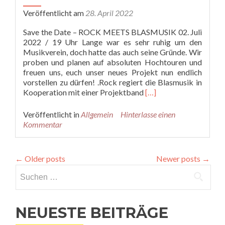
Veröffentlicht am
28. April 2022
Save the Date – ROCK MEETS BLASMUSIK 02. Juli
2022 / 19 Uhr Lange war es sehr ruhig um den
Musikverein, doch hatte das auch seine Gründe. Wir
proben und planen auf absoluten Hochtouren und
freuen uns, euch unser neues Projekt nun endlich
vorstellen zu dürfen! .Rock regiert die Blasmusik in
Read
Kooperation mit einer Projektband
[…]
more
about
Veröffentlicht in
Allgemein
Hinterlasse einen
BREAKING
Kommentar
NEWS
by
Musikverein
←
Older posts
Newer posts
→
Steinebach!
Suchen
nach:
NEUESTE BEITRÄGE