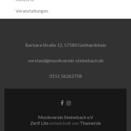
Veranstaltungen
Barbara Straße 12, 57580 Gebhardshain
vorstand@musikverein-steinebach.de
0151 56262758
Facebook-
Instagram
Link
Link
Musikverein Steinebach e.V
Zerif Lite
entwickelt von
ThemeIsle