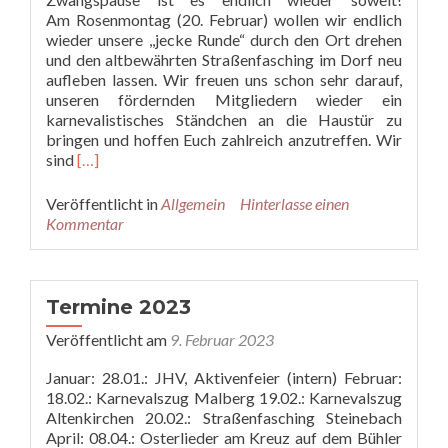
Am Rosenmontag (20. Februar) wollen wir endlich
wieder unsere ,,jecke Runde“ durch den Ort drehen
und den altbewährten Straßenfasching im Dorf neu
aufleben lassen. Wir freuen uns schon sehr darauf,
unseren fördernden Mitgliedern wieder ein
karnevalistisches Ständchen an die Haustür zu
bringen und hoffen Euch zahlreich anzutreffen. Wir
Read
sind
[…]
more
about
Veröffentlicht in
Allgemein
Hinterlasse einen
Straßenfasching
Kommentar
2023
Termine 2023
Veröffentlicht am
9. Februar 2023
Januar: 28.01.: JHV, Aktivenfeier (intern) Februar:
18.02.: Karnevalszug Malberg 19.02.: Karnevalszug
Altenkirchen 20.02.: Straßenfasching Steinebach
April: 08.04.: Osterlieder am Kreuz auf dem Bühler