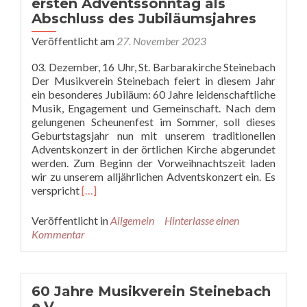
ersten Adventssonntag als
Abschluss des Jubiläumsjahres
Veröffentlicht am
27. November 2023
03. Dezember, 16 Uhr, St. Barbarakirche Steinebach
Der Musikverein Steinebach feiert in diesem Jahr
ein besonderes Jubiläum: 60 Jahre leidenschaftliche
Musik, Engagement und Gemeinschaft. Nach dem
gelungenen Scheunenfest im Sommer, soll dieses
Geburtstagsjahr nun mit unserem traditionellen
Adventskonzert in der örtlichen Kirche abgerundet
werden. Zum Beginn der Vorweihnachtszeit laden
wir zu unserem alljährlichen Adventskonzert ein. Es
Read
verspricht
[…]
more
about
Veröffentlicht in
Allgemein
Hinterlasse einen
Vorweihnachtliches
Kommentar
Konzert
am
ersten
Adventssonntag
60 Jahre Musikverein Steinebach
als
e.V.