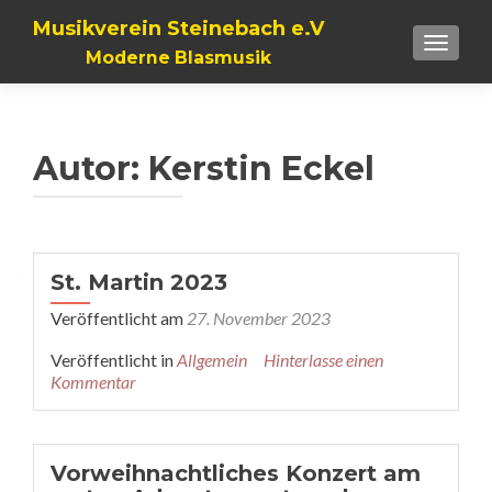
Musikverein Steinebach e.V
TOGGLE
Moderne Blasmusik
Autor:
Kerstin Eckel
Beitragsnavigation
St. Martin 2023
Veröffentlicht am
27. November 2023
Veröffentlicht in
Allgemein
Hinterlasse einen
Kommentar
Vorweihnachtliches Konzert am