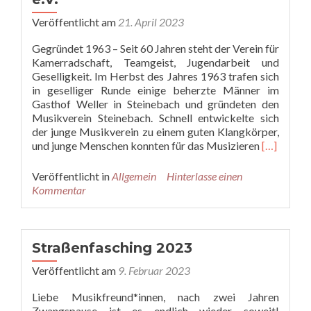
Abschluss
des
Veröffentlicht am
21. April 2023
Jubiläumsjahres
Gegründet 1963 – Seit 60 Jahren steht der Verein für
Kamerradschaft, Teamgeist, Jugendarbeit und
Geselligkeit. Im Herbst des Jahres 1963 trafen sich
in geselliger Runde einige beherzte Männer im
Gasthof Weller in Steinebach und gründeten den
Musikverein Steinebach. Schnell entwickelte sich
der junge Musikverein zu einem guten Klangkörper,
Read
und junge Menschen konnten für das Musizieren
[…]
more
about
Veröffentlicht in
Allgemein
Hinterlasse einen
60
Kommentar
Jahre
Musikvere
Steinebac
e.V.
Straßenfasching 2023
Veröffentlicht am
9. Februar 2023
Liebe Musikfreund*innen, nach zwei Jahren
Zwangspause ist es endlich wieder soweit!