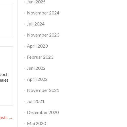
Juni 2025
November 2024
Juli 2024
November 2023
April 2023
Februar 2023
Juni 2022
 doch
April 2022
neues
November 2021
t
Juli 2021
AKING
S
Dezember 2020
osts
→
kverein
Mai 2020
ebach!