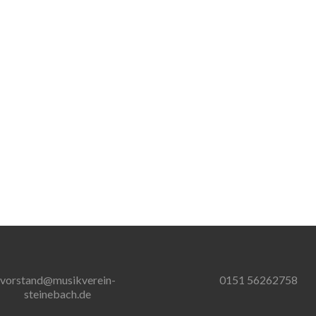
vorstand@musikverein-
0151 56262758
steinebach.de