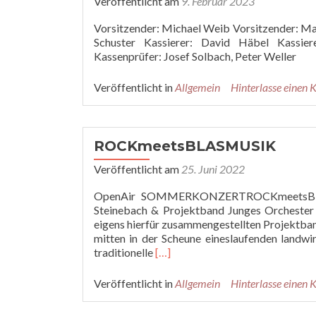
Veröffentlicht am
9. Februar 2023
Vorsitzender: Michael Weib Vorsitzender: Mat
Schuster Kassierer: David Häbel Kassiere
Kassenprüfer: Josef Solbach, Peter Weller
Veröffentlicht in
Allgemein
Hinterlasse einen
ROCKmeetsBLASMUSIK
Veröffentlicht am
25. Juni 2022
OpenAir SOMMERKONZERTROCKmeetsBLASMU
Steinebach & Projektband Junges Orchester 
eigens hierfür zusammengestellten Projektban
mitten in der Scheune eineslaufenden landwir
Read
traditionelle
[…]
more
about
Veröffentlicht in
Allgemein
Hinterlasse einen
ROCKmeetsBLASMUSIK