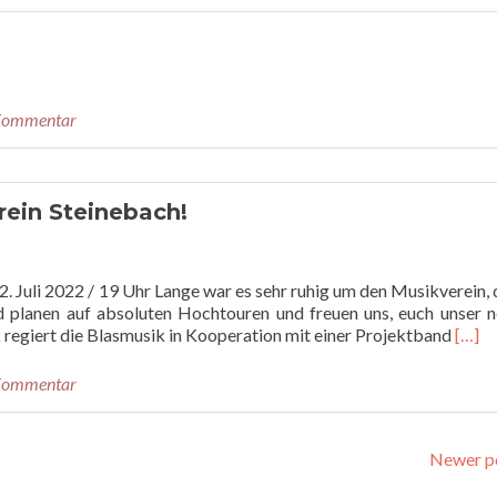
 Kommentar
in Steinebach!
uli 2022 / 19 Uhr Lange war es sehr ruhig um den Musikverein,
d planen auf absoluten Hochtouren und freuen uns, euch unser 
Read
k regiert die Blasmusik in Kooperation mit einer Projektband
[…]
more
abou
 Kommentar
BRE
NEW
by
Newer p
Musi
Stein