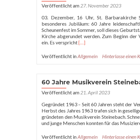
Veröffentlicht am
27. November 2023
03. Dezember, 16 Uhr, St. Barbarakirche 
besonderes Jubiläum: 60 Jahre leidenscha
Scheunenfest im Sommer, soll dieses Geburtsta
Kirche abgerundet werden. Zum Beginn der V
Read
ein. Es verspricht
[…]
more
about
Veröffentlicht in
Allgemein
Hinterlasse einen
Vorweihnachtliches
Konzert
am
ersten
60 Jahre Musikverein Steineb
Adventssonntag
als
Veröffentlicht am
21. April 2023
Abschluss
Gegründet 1963 – Seit 60 Jahren steht der Ve
des
Herbst des Jahres 1963 trafen sich in gesell
Jubiläumsjahres
gründeten den Musikverein Steinebach. Schnel
und junge Menschen konnten für das Musizie
Veröffentlicht in
Allgemein
Hinterlasse einen