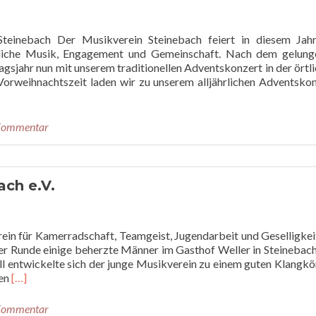
Steinebach Der Musikverein Steinebach feiert in diesem Jahr
ftliche Musik, Engagement und Gemeinschaft. Nach dem gelung
gsjahr nun mit unserem traditionellen Adventskonzert in der örtl
orweihnachtszeit laden wir zu unserem alljährlichen Adventsko
 Kommentar
ach e.V.
rein für Kamerradschaft, Teamgeist, Jugendarbeit und Geselligkei
iger Runde einige beherzte Männer im Gasthof Weller in Steinebac
l entwickelte sich der junge Musikverein zu einem guten Klangkö
Read
ren
[…]
more
about
 Kommentar