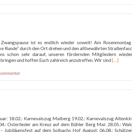
60
Jahre
Musikverein
Steinebach
e.V.
n Zwangspause ist es endlich wieder soweit! Am Rosenmontag 
ecke Runde“ durch den Ort drehen und den altbewährten Straßenfas
ns schon sehr darauf, unseren fördernden Mitgliedern wieder
Read
 bringen und hoffen Euch zahlreich anzutreffen. Wir sind
[…]
more
about
 Kommentar
Straßenfa
2023
bruar: 18.02.: Karnevalszug Malberg 19.02.: Karnevalszug Altenki
.04.: Osterlieder am Kreuz auf dem Bühler Berg Mai: 28.05.: Wal
 – Jubiläumsfest auf dem Solbachs Hof August: 06.08.: Schütze